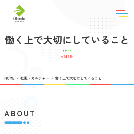
働
く
上
で
大
切
に
し
て
い
る
こ
と
VALUE
HOME
社風・カルチャー
働く上で大切にしていること
ABOUT